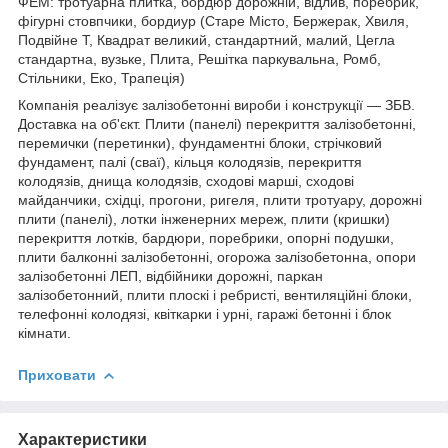
ФЕМ: тротуарна плитка, бордюр дорожній, відлив, поребрик,
фігурні стовпчики, бордиур (Старе Місто, Бержерак, Хвиля,
Подвійне Т, Квадрат великий, стандартний, малий, Цегла
стандартна, вузьке, Плита, Решітка паркувальна, Ромб,
Стільники, Еко, Трапеція)
Компанія реалізує залізобетонні вироби і конструкції ― ЗБВ.
Доставка на об'єкт. Плити (панелі) перекриття залізобетонні,
перемички (перетинки), фундаментні блоки, стрічковий
фундамент, палі (сваї), кільця колодязів, перекриття
колодязів, днища колодязів, сходові марші, сходові
майданчики, східці, прогони, ригеля, плити тротуару, дорожні
плити (панелі), лотки інженерних мереж, плити (кришки)
перекриття лотків, бардюри, поребрики, опорні подушки,
плити балконні залізобетонні, огорожа залізобетонна, опори
залізобетонні ЛЕП, відбійники дорожні, паркан
залізобетонний, плити плоскі і ребристі, вентиляційні блоки,
телефонні колодязі, квіткарки і урні, гаражі бетонні і блок
кімнати.
Приховати
Характеристики