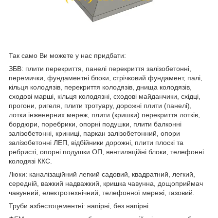
Так само Ви можете у нас придбати:
ЗБВ: плити перекриття, панелі перекриття залізобетонні,
перемички, фундаментні блоки, стрічковий фундамент, палі,
кільця колодязів, перекриття колодязів, днища колодязів,
сходові марші, кільця колодязні, сходові майданчики, східці,
прогони, ригеля, плити тротуару, дорожні плити (панелі),
лотки інженерних мереж, плити (кришки) перекриття лотків,
бордюри, поребрики, опорні подушки, плити балконні
залізобетонні, криниці, паркан залізобетонний, опори
залізобетонні ЛЕП, відбійники дорожні, плити плоскі та
ребристі, опорні подушки ОП, вентиляційні блоки, телефонні
колодязі ККС.
Люки: каналізаційний легкий садовий, квадратний, легкий,
середній, важкий надважкий, кришка чавунна, дощоприймач
чавунний, електротехнічний, телефонної мережі, газовий.
Труби азбестоцементні: напірні, без напірні.