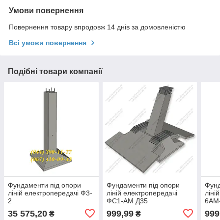
Умови повернення
Повернення товару впродовж 14 днів за домовленістю
Всі умови повернення
Подібні товари компанії
Фундаменти під опори
Фундаменти під опори
Фунд
ліній електропередачі Ф3-
ліній електропередачі
ліні
2
ФС1-АМ Д35
6АМ
35 575,20
999,99
999
₴
₴