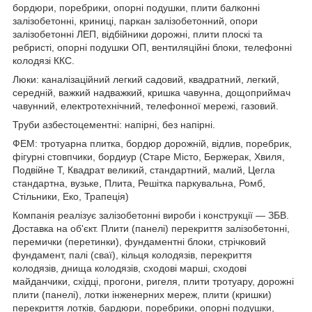
бордюри, поребрики, опорні подушки, плити балконні
залізобетонні, криниці, паркан залізобетонний, опори
залізобетонні ЛЕП, відбійники дорожні, плити плоскі та
ребристі, опорні подушки ОП, вентиляційні блоки, телефонні
колодязі ККС.
Люки: каналізаційний легкий садовий, квадратний, легкий,
середній, важкий надважкий, кришка чавунна, дощоприймач
чавунний, електротехнічний, телефонної мережі, газовий.
Труби азбестоцементні: напірні, без напірні.
ФЕМ: тротуарна плитка, бордюр дорожній, відлив, поребрик,
фігурні стовпчики, бордиур (Старе Місто, Бержерак, Хвиля,
Подвійне Т, Квадрат великий, стандартний, малий, Цегла
стандартна, вузьке, Плита, Решітка паркувальна, Ромб,
Стільники, Еко, Трапеція)
Компанія реалізує залізобетонні вироби і конструкції ― ЗБВ.
Доставка на об'єкт. Плити (панелі) перекриття залізобетонні,
перемички (перетинки), фундаментні блоки, стрічковий
фундамент, палі (сваї), кільця колодязів, перекриття
колодязів, днища колодязів, сходові марші, сходові
майданчики, східці, прогони, ригеля, плити тротуару, дорожні
плити (панелі), лотки інженерних мереж, плити (кришки)
перекриття лотків, бардюри, поребрики, опорні подушки,