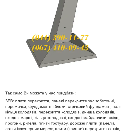
Так само Ви можете у нас придбати:
ЗБВ: плити перекриття, панелі перекриття залізобетонні,
перемички, фундаментні блоки, стрічковий фундамент, палі,
кільця колодязів, перекриття колодязів, днища колодязів,
сходові марші, кільця колодязні, сходові майданчики, східці,
прогони, ригеля, плити тротуару, дорожні плити (панелі),
лотки інженерних мереж, плити (кришки) перекриття лотків,