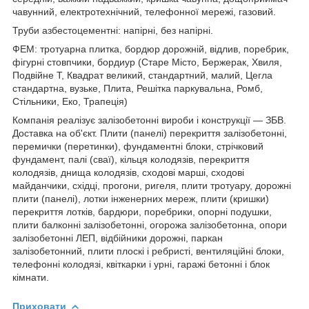
чавунний, електротехнічний, телефонної мережі, газовий.
Труби азбестоцементні: напірні, без напірні.
ФЕМ: тротуарна плитка, бордюр дорожній, відлив, поребрик,
фігурні стовпчики, бордиур (Старе Місто, Бержерак, Хвиля,
Подвійне Т, Квадрат великий, стандартний, малий, Цегла
стандартна, вузьке, Плита, Решітка паркувальна, Ромб,
Стільники, Еко, Трапеція)
Компанія реалізує залізобетонні вироби і конструкції ― ЗБВ.
Доставка на об'єкт. Плити (панелі) перекриття залізобетонні,
перемички (перетинки), фундаментні блоки, стрічковий
фундамент, палі (сваї), кільця колодязів, перекриття
колодязів, днища колодязів, сходові марші, сходові
майданчики, східці, прогони, ригеля, плити тротуару, дорожні
плити (панелі), лотки інженерних мереж, плити (кришки)
перекриття лотків, бардюри, поребрики, опорні подушки,
плити балконні залізобетонні, огорожа залізобетонна, опори
залізобетонні ЛЕП, відбійники дорожні, паркан
залізобетонний, плити плоскі і ребристі, вентиляційні блоки,
телефонні колодязі, квіткарки і урні, гаражі бетонні і блок
кімнати.
Приховати