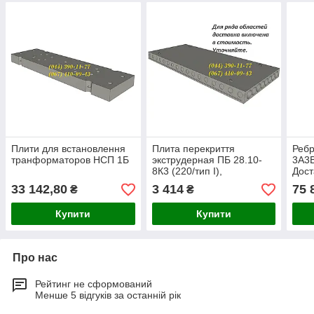
Плити для встановлення
Плита перекриття
Ребр
транформаторов НСП 1Б
экструдерная ПБ 28.10-
3А3В
8К3 (220/тип І),
Дост
безперервного
Укра
33 142,80
3 414
75 
₴
₴
вібропресування,
безпетлевые
Купити
Купити
Про нас
Рейтинг не сформований
Менше 5 відгуків за останній рік