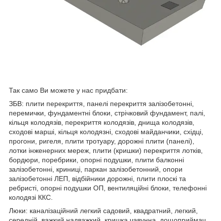
Так само Ви можете у нас придбати:
ЗБВ: плити перекриття, панелі перекриття залізобетонні,
перемички, фундаментні блоки, стрічковий фундамент, палі,
кільця колодязів, перекриття колодязів, днища колодязів,
сходові марші, кільця колодязні, сходові майданчики, східці,
прогони, ригеля, плити тротуару, дорожні плити (панелі),
лотки інженерних мереж, плити (кришки) перекриття лотків,
бордюри, поребрики, опорні подушки, плити балконні
залізобетонні, криниці, паркан залізобетонний, опори
залізобетонні ЛЕП, відбійники дорожні, плити плоскі та
ребристі, опорні подушки ОП, вентиляційні блоки, телефонні
колодязі ККС.
Люки: каналізаційний легкий садовий, квадратний, легкий,
середній, важкий надважкий, кришка чавунна, дощоприймач