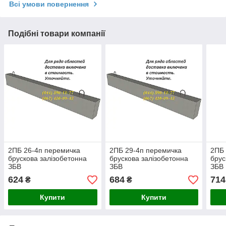
Всі умови повернення
Подібні товари компанії
2ПБ 26-4п перемичка
2ПБ 29-4п перемичка
2ПБ 
брускова залізобетонна
брускова залізобетонна
брус
ЗБВ
ЗБВ
ЗБВ
624
684
714
₴
₴
Купити
Купити