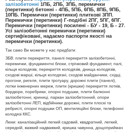
залізобетонні
1ПБ, 2ПБ, 3ПБ, перемички
(перетинки) бетонні - 4ПБ, 5ПБ, 6ПБ, 8ПБ, 9ПБ,
10ПБ. Перемички (перетинки) плиткові 3ПП.
Перемички (перетинки) Г-подібні 2ПГ, 5ПГ, 6ПГ.
Перемички (перетинки) посилені - БУ - 19, Б - 27.
Усі залізобетонні перемички (перетинки)
сертифіковані, надаємо паспорти якості на
перемички (перетинки).
Так само Ви можете у нас придбати:
ЗБВ: плити перекриття, панелі перекриття залізобетонні,
перемички, фундаментні блоки, стрічковий фундамент, палі,
кільця колодязів, перекриття колодязів, днища колодязів,
сходові марші, кільця колодязні, сходові майданчики, східці,
прогони, ригеля, плити тротуару, дорожні плити (панелі),
лотки інженерних мереж, плити (кришки) перекриття лотків,
бордюри, поребрики, опорні подушки, плити балконні
залізобетонні, криниці, паркан залізобетонний, опори
залізобетонні ЛЕП, відбійники дорожні, плити плоскі та
ребристі, опорні подушки ОП, вентиляційні блоки, телефонні
колодязі ККС.
Люки: каналізаційний легкий садовий, квадратний, легкий,
середній, важкий надважкий, кришка чавунна, дощоприймач