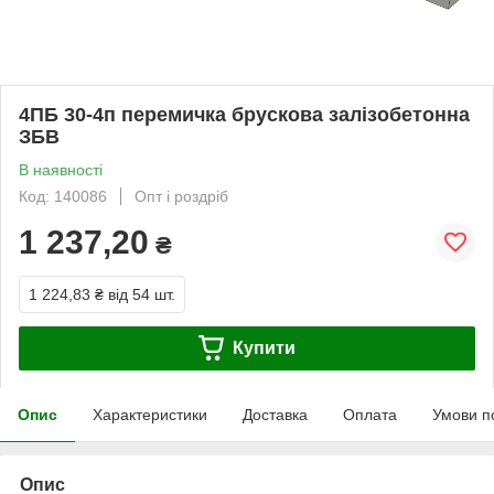
4ПБ 30-4п перемичка брускова залізобетонна
ЗБВ
В наявності
Код: 140086
Опт і роздріб
1 237,20
₴
1 224,83 ₴
від 54 шт.
Купити
Опис
Характеристики
Доставка
Оплата
Умови п
Опис