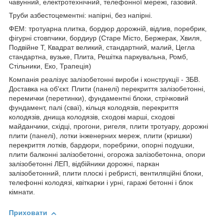
чавунний, електротехнічний, телефонної мережі, газовий.
Труби азбестоцементні: напірні, без напірні.
ФЕМ: тротуарна плитка, бордюр дорожній, відлив, поребрик,
фігурні стовпчики, бордиур (Старе Місто, Бержерак, Хвиля,
Подвійне Т, Квадрат великий, стандартний, малий, Цегла
стандартна, вузьке, Плита, Решітка паркувальна, Ромб,
Стільники, Еко, Трапеція)
Компанія реалізує залізобетонні вироби і конструкції - ЗБВ.
Доставка на об'єкт. Плити (панелі) перекриття залізобетонні,
перемички (перетинки), фундаментні блоки, стрічковий
фундамент, палі (сваї), кільця колодязів, перекриття
колодязів, днища колодязів, сходові марші, сходові
майданчики, східці, прогони, ригеля, плити тротуару, дорожні
плити (панелі), лотки інженерних мереж, плити (кришки)
перекриття лотків, бардюри, поребрики, опорні подушки,
плити балконні залізобетонні, огорожа залізобетонна, опори
залізобетонні ЛЕП, відбійники дорожні, паркан
залізобетонний, плити плоскі і ребристі, вентиляційні блоки,
телефонні колодязі, квіткарки і урні, гаражі бетонні і блок
кімнати.
Приховати