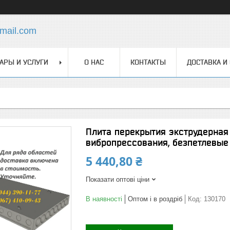
mail.com
АРЫ И УСЛУГИ
О НАС
КОНТАКТЫ
ДОСТАВКА И
Плита перекрытия экструдерная 
вибропрессования, безпетлевые
5 440,80 ₴
Показати оптові ціни
В наявності
Оптом і в роздріб
Код:
130170