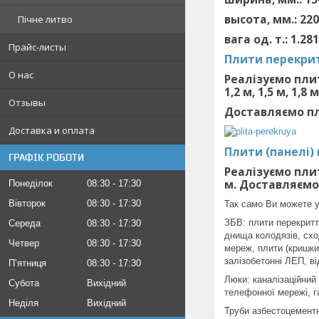
высота, мм.: 220
Пічне литво
вага од. т.: 1.281
Прайс-листы
Плити перекрит
О нас
Реалізуємо плит
1,2 м, 1,5 м, 1,8 м
Отзывы
Доставляємо пл
Доставка и оплата
Плити (панелі)
ГРАФІК РОБОТИ
Реалізуємо плит
м. Доставляємо
Понеділок
08:30
17:30
Вівторок
08:30
17:30
Так само Ви можете у
ЗБВ: плити перекриття
Середа
08:30
17:30
днища колодязів, сход
Четвер
08:30
17:30
мереж, плити (кришки)
залізобетонні ЛЕП, ві
Пʼятниця
08:30
17:30
Люки: каналізаційний
Субота
Вихідний
телефонної мережі, г
Неділя
Вихідний
Труби азбестоцементні: