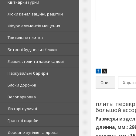
Квіткарки і урни
Люки каналізаційні, решітки
Фігури елементів мощення
Тактильна плитка
Бетонні будівельні блоки
Лавки, столи та лавки садові
Паркувальні бар'єри
Опис
Харак
Блоки дорожні
Велопарковка
плиты перекры
Ліхтарі вуличні
большой ассор
Размеры издел
Гранітні вироби
длинна, мм.: 29
Деревне вугілля та дрова
ширина, мм.: 15