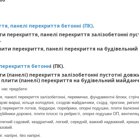
тя, панелі перекриття бетонні (ПК)
.
и перекриття, панелі перекриття залізобетонні пустот
.
ити перекриття, панелі перекриття на будівельний
 перекриття бетонн
і (ПК).
и (панелі) перекриття залізобетонні пустотні довжиною
 плити (панелі) перекриття на будівельний майданч
 нас придбати:
, панелі перекриття залізобетонні, перемички, фундаментні блоки, стріч
ові марші, кільця колодязні, сходові майданчики, східці, прогони, ригеля
 перекриття лотків, бордюри, поребрики, опорні подушки, плити балконні 
дбійники дорожні, плити плоскі та ребристі, опорні подушки ОП, вентиляц
 легкий садовий, квадратний, легкий, середній, важкий надважкий, криш
азовий.
 напірні, без напірні.