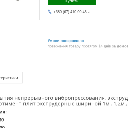
Купити
+380 (67) 410-09-43
повернення товару протягом 14 днів
за домо
теристики
тия непрерывного вибропрессования, экструдерн
тимент плит экструдерные шириной 1м., 1,2м.,
ия:
80
00