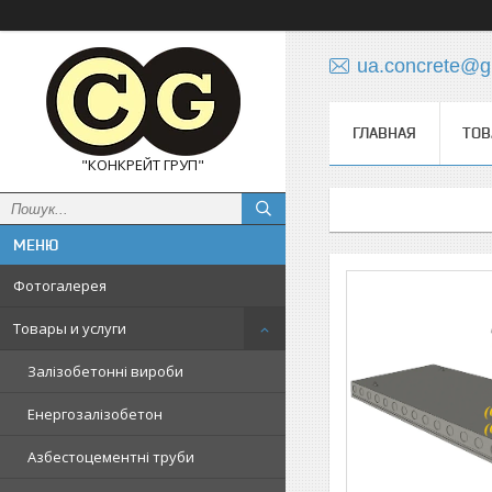
ua.concrete@g
ГЛАВНАЯ
ТОВ
"КОНКРЕЙТ ГРУП"
Фотогалерея
Товары и услуги
Залізобетонні вироби
Енергозалізобетон
Азбестоцементні труби