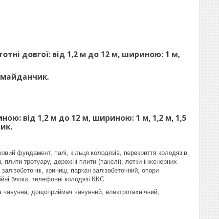
ні довгої: від 1,2 м до 12 м, шириною: 1 м,
 майданчик.
: від 1,2 м до 12 м, шириною: 1 м, 1,2 м, 1,5
ик.
ковий фундамент, палі, кільця колодязів, перекриття колодязів,
, плити тротуару, дорожні плити (панелі), лотки інженерних
залізобетонні, криниці, паркан залізобетонний, опори
ійні блоки, телефонні колодязі ККС.
ка чавунна, дощоприймач чавунний, електротехнічний,