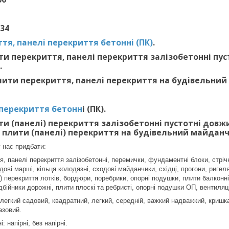
034
тя, панелі перекриття бетонні (ПК)
.
и перекриття, панелі перекриття залізобетонні пустот
.
ити перекриття, панелі перекриття на будівельний
 перекриття бетонн
і (ПК).
и (панелі) перекриття залізобетонні пустотні довжиною
 плити (панелі) перекриття на будівельний майданч
 нас придбати:
, панелі перекриття залізобетонні, перемички, фундаментні блоки, стріч
ові марші, кільця колодязні, сходові майданчики, східці, прогони, ригеля
 перекриття лотків, бордюри, поребрики, опорні подушки, плити балконні 
дбійники дорожні, плити плоскі та ребристі, опорні подушки ОП, вентиляц
 легкий садовий, квадратний, легкий, середній, важкий надважкий, криш
азовий.
 напірні, без напірні.