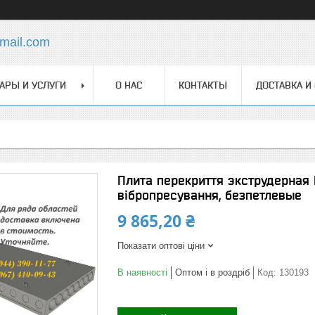
mail.com
АРЫ И УСЛУГИ
О НАС
КОНТАКТЫ
ДОСТАВКА И
Плита перекриття экструдерная П
вібропресування, безпетлевые
9 865,20 ₴
Показати оптові ціни
В наявності
Оптом і в роздріб
Код:
130193