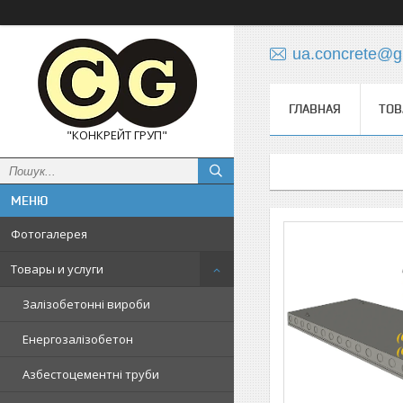
ua.concrete@g
ГЛАВНАЯ
ТОВ
"КОНКРЕЙТ ГРУП"
Фотогалерея
Товары и услуги
Залізобетонні вироби
Енергозалізобетон
Азбестоцементні труби