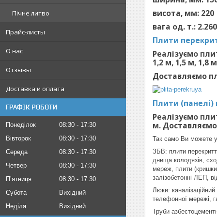
висота, мм: 220
Пічне литво
вага од. т.: 2.26
Прайс-листы
Плити перекрит
О нас
Реалізуємо плит
1,2 м, 1,5 м, 1,8 м
Отзывы
Доставляємо пл
Доставка и оплата
Плити (панелі)
ГРАФІК РОБОТИ
Реалізуємо плит
м. Доставляємо
Понеділок
08:30
17:30
Вівторок
08:30
17:30
Так само Ви можете у
ЗБВ: плити перекриття
Середа
08:30
17:30
днища колодязів, сход
Четвер
08:30
17:30
мереж, плити (кришки)
залізобетонні ЛЕП, ві
Пʼятниця
08:30
17:30
Люки: каналізаційний
Субота
Вихідний
телефонної мережі, г
Неділя
Вихідний
Труби азбестоцементні: