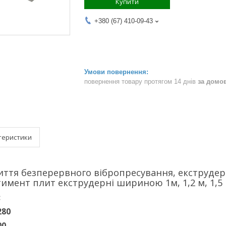
Купити
+380 (67) 410-09-43
повернення товару протягом 14 днів
за домо
теристики
ття безперервного вібропресування, екструдерні 
имент плит екструдерні шириною 1м, 1,2 м, 1,5 м
:
280
00