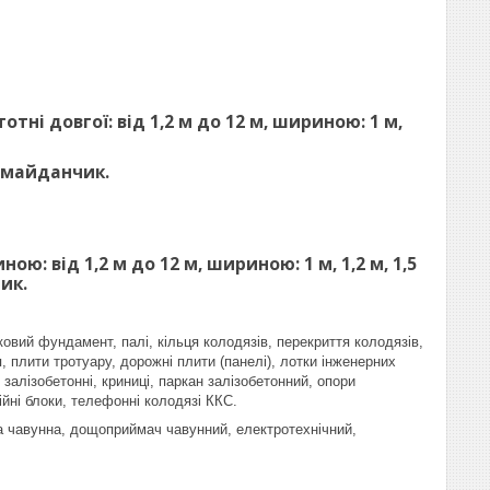
ні довгої: від 1,2 м до 12 м, шириною: 1 м,
 майданчик.
: від 1,2 м до 12 м, шириною: 1 м, 1,2 м, 1,5
ик.
ковий фундамент, палі, кільця колодязів, перекриття колодязів,
, плити тротуару, дорожні плити (панелі), лотки інженерних
залізобетонні, криниці, паркан залізобетонний, опори
ійні блоки, телефонні колодязі ККС.
ка чавунна, дощоприймач чавунний, електротехнічний,