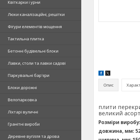
Квіткарки і урни
Люки каналізаційні, решітки
Фігури елементів мощення
Тактильна плитка
Бетонні будівельні блоки
Лавки, столи та лавки садові
Паркувальні бар'єри
Опис
Харак
Блоки дорожні
Велопарковка
плити перекри
Ліхтарі вуличні
великий асорт
Розміри виробу
Гранітні вироби
довжина, мм: 5
Деревне вугілля та дрова
ширина, мм: 15