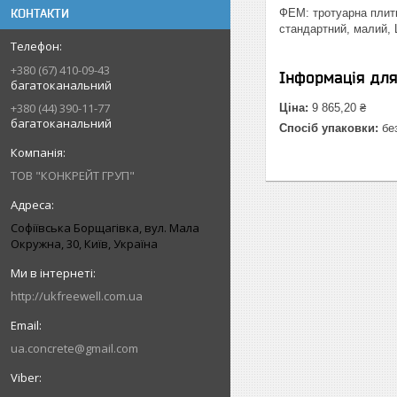
КОНТАКТИ
ФЕМ: тротуарна плитк
стандартний, малий, 
+380 (67) 410-09-43
Інформація дл
багатоканальний
+380 (44) 390-11-77
Ціна:
9 865,20 ₴
багатоканальний
Спосіб упаковки:
без
ТОВ "КОНКРЕЙТ ГРУП"
Софіївська Борщагівка, вул. Мала
Окружна, 30, Київ, Україна
http://ukfreewell.com.ua
ua.concrete@gmail.com